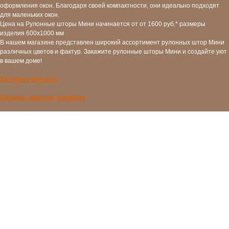
оформления окон. Благодаря своей компактности, они идеально подходят
для маленьких окон.
Цена на Рулонные шторы Мини начинается от от 1600 руб.* размеры
изделия 600х1000 мм
В нашем магазине представлен широкий ассортимент рулонных штор Мини
различных цветов и фактур. Закажите рулонные шторы Мини и создайте уют
в вашем доме!
Смотреть образцы
Сделать заказ по телефону